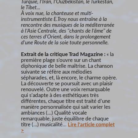
Turquie, l’Iran, l’Ouzbékistan, le Turkestan,
le Tibet...
À voix nue, la chanteuse et multi-
instrumentiste E.Troy nous entraîne à la
rencontre des musiques de la méditerranée
à l’Asie Centrale, des ''chants de l’âme'' de
ces terres d’Orient, dans le prolongement
d’une Route de la soie toute personnelle.
Extrait de la critique Trad Magazine :
« la
première plage s’ouvre sur un chant
diphonique de belle maîtrise. La chanson
suivante se réfère aux mélodies
sépharades, et, là encore, le charme opère.
La découverte se poursuit avec un plaisir
renouvelé. Outre une voix remarquable
qui s’adapte à des esthétiques très
différentes, chaque titre est traité d’une
manière personnalisée qui sait varier les
ambiances (…) Qualité vocale
remarquable, juste équilibre de chaque
titre (…) musicalité…
Lire l'article complet
>