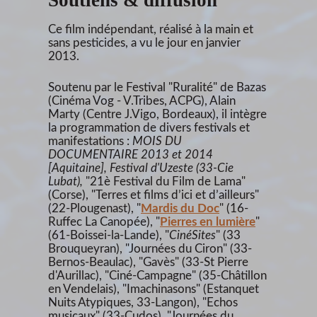
Soutiens & diffusion
Ce film indépendant, réalisé à la main et
sans pesticides, a vu le jour en janvier
2013.
Soutenu par le Festival "Ruralité" de Bazas
(Cinéma Vog - V.Tribes, ACPG), Alain
Marty (Centre J.Vigo, Bordeaux), il intègre
la programmation de divers festivals et
manifestations :
MOIS DU
DOCUMENTAIRE 2013 et 2014
[Aquitaine], Festival d'Uzeste (33-C
ie
Lubat),
"21è Festival du Film de Lama"
(Corse), "Terres et films d’ici et d’ailleurs"
(22-Plougenast), "
Mardis du Doc
" (16-
Ruffec La Canopée), "
Pierres en lumière
"
(61-Boissei-la-Lande), "
CinéSites
" (33
Brouqueyran), "Journées du Ciron" (33-
Bernos-Beaulac), "Gavès" (33-St Pierre
d'Aurillac), "Ciné-Campagne" (35-Châtillon
en Vendelais), "Imachinasons" (Estanquet
Nuits Atypiques, 33-Langon), "Echos
musicaux" (33-Cudos), "Journées du