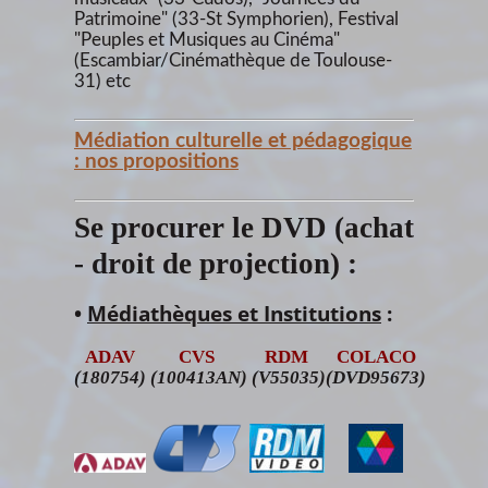
Patrimoine" (33-St Symphorien), Festival
"Peuples et Musiques au Cinéma"
(Escambiar/Cinémathèque de Toulouse-
31) etc
Médiation culturelle et pédagogique
: nos
propositions
Se procurer le DVD (achat
- droit de projection) :
•
Médiathèques et Institutions
:
ADAV
CVS
RDM
COLACO
(180754)
(100413AN)
(V55035)
(DVD95673)