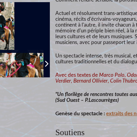
Actuel et résolument trans-artistiqu
cinéma, récits d'écrivains-voyageurs
continent à l'autre, il invite chacun à 
mémoire d'un périple bien réel, à la
leurs cultures et de leurs musiques.
musiciens, avec pour passeport leur i
Un spectacle intense, très musical, e
cultures traditionnelles et du dialogu
Avec des textes de
Marco Polo
,
Odor
Verdier
,
Bernard Ollivier
,
Colin Thubr
"Un florilège de rencontres toutes aus
(Sud Ouest – P.Lascourrèges)
Genèse du spectacle :
extraits des 
Soutiens