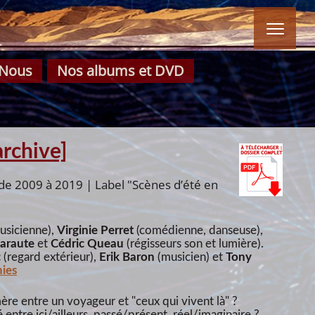
Nous
Nos albums et DVD
archive]
 de 2009 à 2019 | Label "Scènes d’été en
musicienne),
Virginie Perret
(comédienne, danseuse),
araute
et
Cédric Queau
(régisseurs son et lumière).
c
(regard extérieur),
Erik Baron
(musicien) et
Tony
hies
ère entre un voyageur et "ceux qui vivent là" ?
entre ici/ailleurs, passé/présent, réel/imaginaire ?