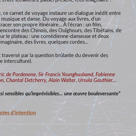
e, ce carnet de voyage instaure un dialogue inédit entre
, musique et danse. Du voyage aux livres, d'un
tracer son propre itinéraire... À l'écran : un film,
 rencontre des Chinois, des Ouïghours, des Tibétains, de
 Sur le plateau : une comédienne-danseuse et deux
maginaire, des livres, quelques cordes...
t traversé par la question brûlante du devenir des
e interculturel.
ic de Pordenone
,
Sir Francis Younghusband
,
Fabienne
on
,
Chantal Detcherry
,
Alain Walter
,
Ursula Gauthier
...
si sensibles qu'imprévisibles... une œuvre bouleversante"
notes d’intention