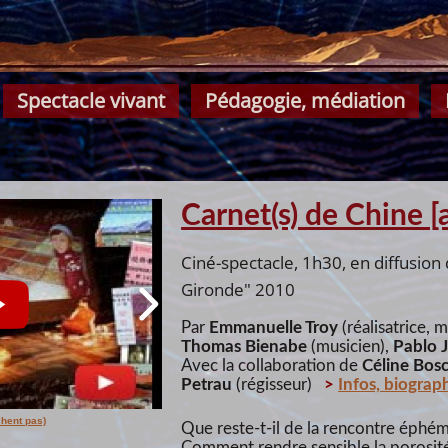
Spectacle vivant
Pédagogie, médiation
Carnet(s) de Chine [
Ciné-spectacle, 1h30, en diffusion
Gironde" 2010
Par
Emmanuelle Troy
(réalisatrice, 
Thomas Bienabe
(musicien),
Pablo J
Avec la collaboration de
Céline Bos
Petrau
(régisseur)
>
Infos, biograp
ichent pas)
Que reste-t-il de la rencontre éphém
Comment rendre sensible la porosité 