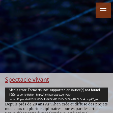
Spectacle vivant
Lecteur
Media error: Format(s) not supported or source(s) not found
vidéo
Télécharger le fichier: https://arkhan-asso.com/wp-
content/uploads/2018/06/756f36422fd117975c9839a1869b5848.mp4?_=2
Depuis près de 20 ans Ar’Khan crée et diffuse des projets
musicaux ou pluridisciplinaires, portés par des artistes